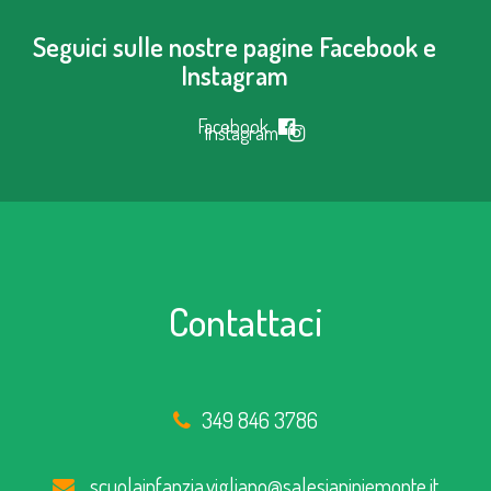
Seguici sulle nostre pagine Facebook e
Instagram
Facebook
Instagram
Contattaci
349 846 3786
scuolainfanzia.vigliano@salesianipiemonte.it