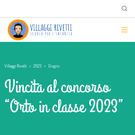
Villaggi Rivetti
>
2023
>
Giugno
Vincita al concorso
“Orto in classe 2023”