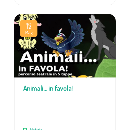
12
Mag
Animali… in favola!
Notizie