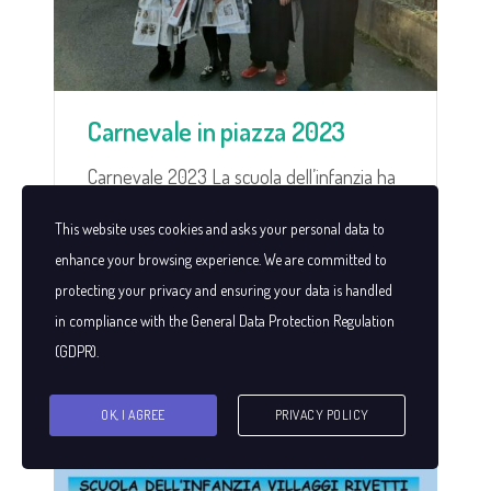
Carnevale in piazza 2023
Carnevale 2023 La scuola dell’infanzia ha
partecipato al Carnevale in piazza con Pro
This website uses cookies and asks your personal data to
Loco e Oratori di Vigliano!
enhance your browsing experience. We are committed to
Notizie
protecting your privacy and ensuring your data is handled
in compliance with the
General Data Protection Regulation
(GDPR)
.
28
OK, I AGREE
PRIVACY POLICY
Nov