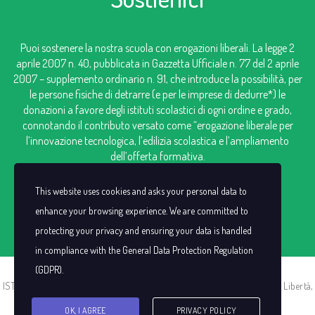
Puoi sostenere la nostra scuola con erogazioni liberali. La legge 2
aprile 2007 n. 40, pubblicata in Gazzetta Ufficiale n. 77 del 2 aprile
2007 – supplemento ordinario n. 91, che introduce la possibilità, per
le persone fisiche di detrarre (e per le imprese di dedurre*) le
donazioni a favore degli istituti scolastici di ogni ordine e grado,
connotando il contributo versato come “erogazione liberale per
l’innovazione tecnologica, l’edilizia scolastica e l’ampliamento
dell’offerta formativa.
IBAN: IT98V0306909606100000124249
This website uses cookies and asks your personal data to
enhance your browsing experience. We are committed to
protecting your privacy and ensuring your data is handled
in compliance with the
General Data Protection Regulation
(GDPR)
.
ISTITUTO SAN CASSIANO |C.F. 00383440021 | P.I. IT00383440021 | Via Libertà,
13 -13856 Vigliano Biellese (BI)
OK, I AGREE
PRIVACY POLICY