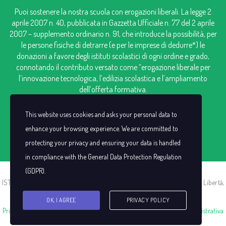
Puoi sostenere la nostra scuola con erogazioni liberali. La legge 2
aprile 2007 n. 40, pubblicata in Gazzetta Ufficiale n. 77 del 2 aprile
2007 – supplemento ordinario n. 91, che introduce la possibilità, per
le persone fisiche di detrarre (e per le imprese di dedurre*) le
donazioni a favore degli istituti scolastici di ogni ordine e grado,
connotando il contributo versato come “erogazione liberale per
l’innovazione tecnologica, l’edilizia scolastica e l’ampliamento
dell’offerta formativa.
IBAN: IT98V0306909606100000124249
This website uses cookies and asks your personal data to
enhance your browsing experience. We are committed to
protecting your privacy and ensuring your data is handled
in compliance with the
General Data Protection Regulation
(GDPR)
.
ISTITUTO SAN CASSIANO |C.F. 00383440021 | P.I. IT00383440021 | Via Libertà,
13 -13856 Vigliano Biellese (BI)
OK, I AGREE
PRIVACY POLICY
Privacy Policy
|
Cookie Policy
|
Decreto Sviluppo
|
Trasparenza Amministrativa