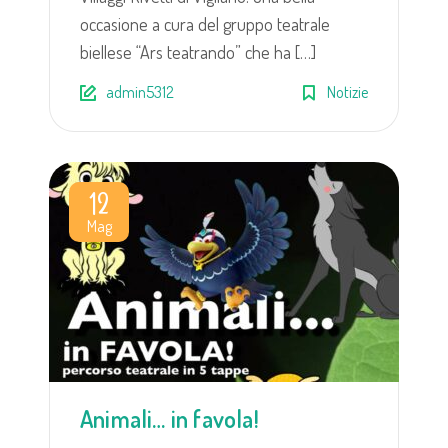
occasione a cura del gruppo teatrale
biellese “Ars teatrando” che ha […]
admin5312
Notizie
12
Mag
Animali… in favola!