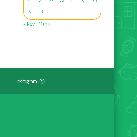
20
21
22
23
24
25
26
27
28
« Nov
Mag »
Instagram