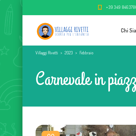
+39 349 846378
Chi Si
Villaggi Rivetti
>
2023
>
Febbraio
Carnevale in piaz