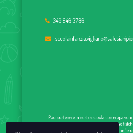
349 846 3786
scuolainfanzia.vigliano@salesianipie
Puoi sostenere la nostra scuola con erogazioni l
che introduce la possibilità, per le persone fisich
contributo versato come “eroga