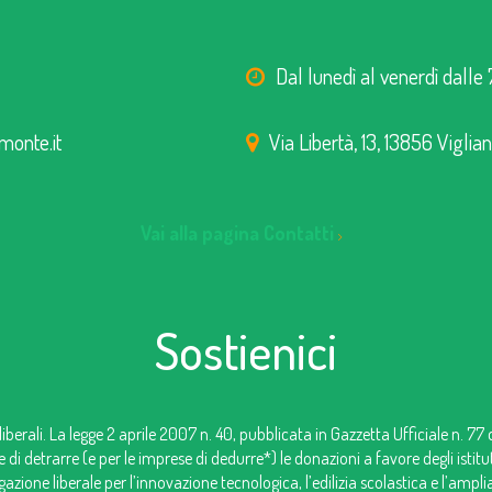
Dal lunedì al venerdì dalle 
monte.it
Via Libertà, 13, 13856 Viglia
Vai alla pagina Contatti
Sostienici
iberali. La legge 2 aprile 2007 n. 40, pubblicata in Gazzetta Ufficiale n. 77
e di detrarre (e per le imprese di dedurre*) le donazioni a favore degli istit
zione liberale per l’innovazione tecnologica, l’edilizia scolastica e l’ampl