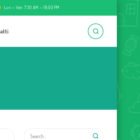
Lun — Ven: 7.30 AM — 18.00 PM
atti