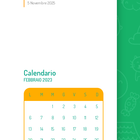
5 Novembre 2025
Calendario
FEBBRAIO 2023
L
M
M
G
V
S
D
1
2
3
4
5
6
7
8
9
10
11
12
13
14
15
16
17
18
19