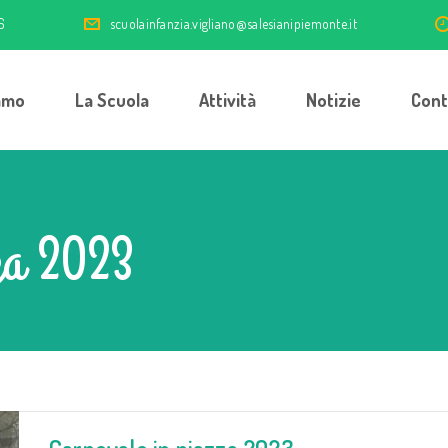
6
scuolainfanzia.vigliano@salesianipiemonte.it
amo
La Scuola
Attività
Notizie
Cont
za 2023