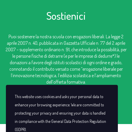
Sostienici
Puoi sostenere la nostra scuola con erogazioni liberali. La legge 2
aprile 2007 n. 40, pubblicata in Gazzetta Ufficiale n. 77 del 2 aprile
2007 – supplemento ordinario n. 91, che introduce la possibilità, per
le persone fisiche di detrarre (e per le imprese di dedurre*) le
donazioni a favore degli istituti scolastici di ogni ordine e grado,
connotando il contributo versato come “erogazione liberale per
l’innovazione tecnologica, l’edilizia scolastica e l’ampliamento
dell’offerta formativa.
IBAN: IT98V0306909606100000124249
This website uses cookies and asks your personal data to
enhance your browsing experience. We are committed to
protecting your privacy and ensuring your data is handled
in compliance with the
General Data Protection Regulation
(GDPR)
.