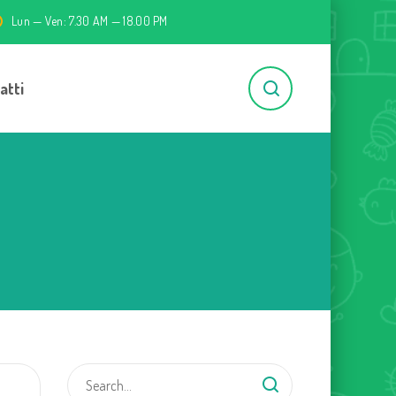
Lun — Ven: 7.30 AM — 18.00 PM
atti