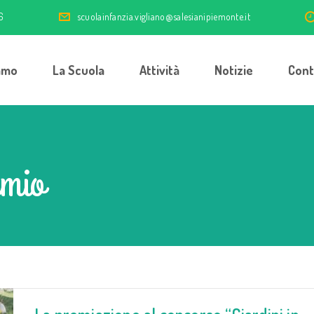
6
scuolainfanzia.vigliano@salesianipiemonte.it
amo
La Scuola
Attività
Notizie
Cont
emio