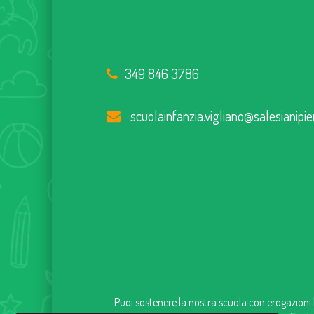
349 846 3786
scuolainfanzia.vigliano@salesianipie
Puoi sostenere la nostra scuola con erogazioni l