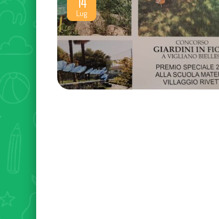
14
Lug