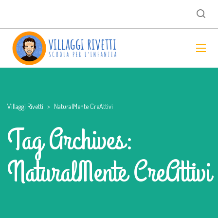
Villaggi Rivetti
>
NaturalMente CreAttivi
Tag Archives:
NaturalMente CreAttivi