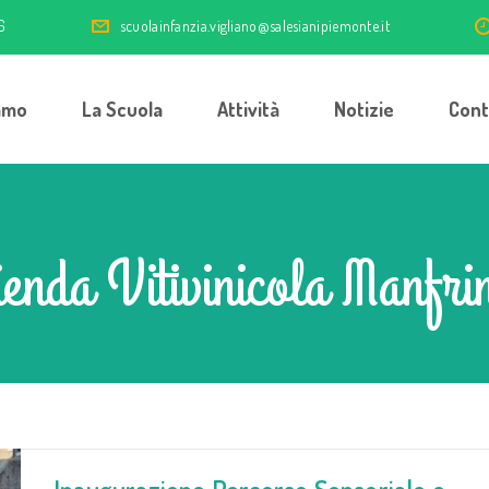
6
scuolainfanzia.vigliano@salesianipiemonte.it
amo
La Scuola
Attività
Notizie
Cont
enda Vitivinicola Manfrin