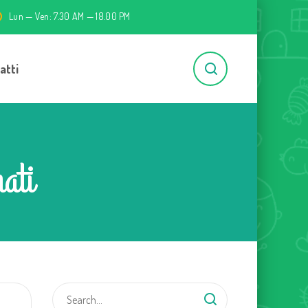
Lun — Ven: 7.30 AM — 18.00 PM
atti
ati