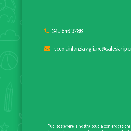
349 846 3786
scuolainfanzia.vigliano@salesianipie
Puoi sostenere la nostra scuola con erogazioni l