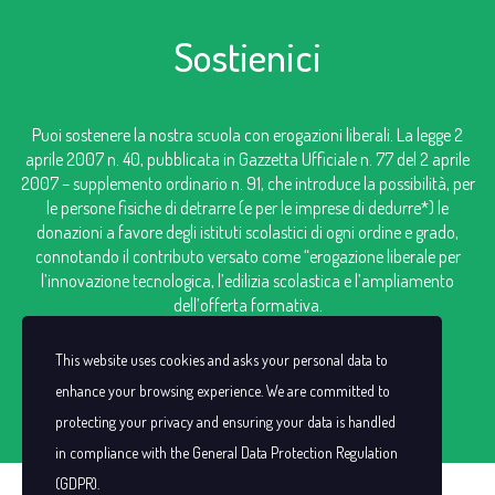
Sostienici
Puoi sostenere la nostra scuola con erogazioni liberali. La legge 2
aprile 2007 n. 40, pubblicata in Gazzetta Ufficiale n. 77 del 2 aprile
2007 – supplemento ordinario n. 91, che introduce la possibilità, per
le persone fisiche di detrarre (e per le imprese di dedurre*) le
donazioni a favore degli istituti scolastici di ogni ordine e grado,
connotando il contributo versato come “erogazione liberale per
l’innovazione tecnologica, l’edilizia scolastica e l’ampliamento
dell’offerta formativa.
IBAN: IT98V0306909606100000124249
This website uses cookies and asks your personal data to
enhance your browsing experience. We are committed to
protecting your privacy and ensuring your data is handled
in compliance with the
General Data Protection Regulation
(GDPR)
.