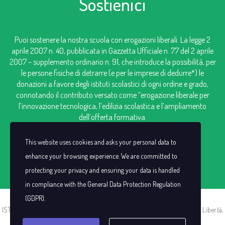
Sostienici
Puoi sostenere la nostra scuola con erogazioni liberali. La legge 2
aprile 2007 n. 40, pubblicata in Gazzetta Ufficiale n. 77 del 2 aprile
2007 – supplemento ordinario n. 91, che introduce la possibilità, per
le persone fisiche di detrarre (e per le imprese di dedurre*) le
donazioni a favore degli istituti scolastici di ogni ordine e grado,
connotando il contributo versato come “erogazione liberale per
l’innovazione tecnologica, l’edilizia scolastica e l’ampliamento
dell’offerta formativa.
IBAN: IT98V0306909606100000124249
This website uses cookies and asks your personal data to
enhance your browsing experience. We are committed to
protecting your privacy and ensuring your data is handled
in compliance with the
General Data Protection Regulation
(GDPR)
.
ISTITUTO SAN CASSIANO |C.F. 00383440021 | P.I. IT00383440021 | Via Libertà,
13 -13856 Vigliano Biellese (BI)