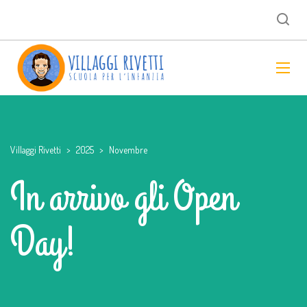
Villaggi Rivetti
>
2025
>
Novembre
In arrivo gli Open
Day!