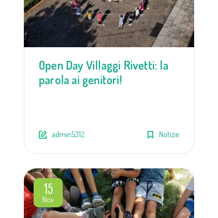
Open Day Villaggi Rivetti: la
parola ai genitori!
admin5312
Notizie
15
Nov