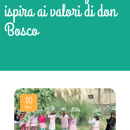
ispira ai valori di don
Bosco
20
Nov