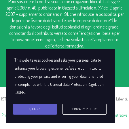
Puoi sostenere la nostra scuola con erogazioni liberali. La legge 2
aprile 2007 n. 40, pubblicata in Gazzetta Ufficiale n. 77 del 2 aprile
2007 – supplemento ordinario n. 91, che introduce la possibilità, per
le persone fisiche di detrarre (e per le imprese di dedurre*) le
donazioni a favore degli istituti scolastici di ogni ordine e grado,
connotando il contributo versato come “erogazione liberale per
l’innovazione tecnologica, l’edilizia scolastica e l’ampliamento
dell’offerta formativa.
IBAN: IT98V0306909606100000124249
This website uses cookies and asks your personal data to
enhance your browsing experience. We are committed to
protecting your privacy and ensuring your data is handled
in compliance with the
General Data Protection Regulation
(GDPR)
.
ISTITUTO SAN CASSIANO |C.F. 00383440021 | P.I. IT00383440021 | Via Libertà,
13 -13856 Vigliano Biellese (BI)
OK, I AGREE
PRIVACY POLICY
Privacy Policy
|
Cookie Policy
|
Decreto Sviluppo
|
Trasparenza Amministrativa