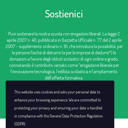
Sostienici
Puoi sostenere la nostra scuola con erogazioni liberali. La legge 2
aprile 2007 n. 40, pubblicata in Gazzetta Ufficiale n. 77 del 2 aprile
2007 – supplemento ordinario n. 91, che introduce la possibilità, per
le persone fisiche di detrarre (e per le imprese di dedurre*) le
donazioni a favore degli istituti scolastici di ogni ordine e grado,
connotando il contributo versato come “erogazione liberale per
l’innovazione tecnologica, l’edilizia scolastica e l’ampliamento
dell’offerta formativa.
IBAN: IT98V0306909606100000124249
This website uses cookies and asks your personal data to
enhance your browsing experience. We are committed to
protecting your privacy and ensuring your data is handled
in compliance with the
General Data Protection Regulation
(GDPR)
.